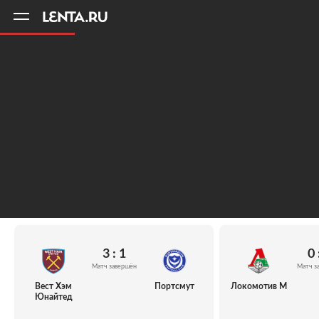
11
A
3 : 1
0 
Матч завершён
Матч з
Вест Хэм
Портсмут
Локомотив М
Юнайтед