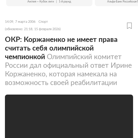
Англия — Кубок лиги
|
1-й раунд
Альфа-Банк Российская 
14:09, 7 марта 2006
Спорт
(обновлено: 21:18, 15 февраля 2026)
ОКР: Коржаненко не имеет права
считать себя олимпийской
чемпионкой
Олимпийский комитет
России дал официальный ответ Ирине
Коржаненко, которая намекала на
возможность своей реабилитации