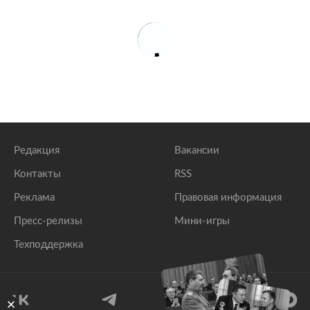
Редакция
Вакансии
Контакты
RSS
Реклама
Правовая информация
Пресс-релизы
Мини-игры
Техподдержка