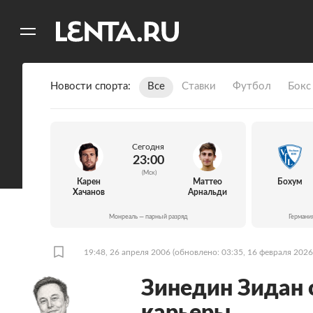
11
A
Новости спорта
Все
Ставки
Футбол
Бокс
Сегодня
23:00
(Мск)
Карен
Маттео
Бохум
Хачанов
Арнальди
Монреаль — парный разряд
Германи
19:48, 26 апреля 2006
(обновлено: 03:35, 16 февраля 2026
Зинедин Зидан 