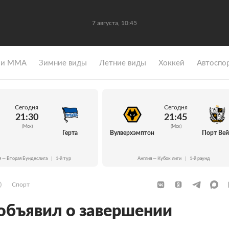
7 августа, 10:45
 и ММА
Зимние виды
Летние виды
Хоккей
Автоспо
Сегодня
Сегодня
21:30
21:45
(Мск)
(Мск)
Герта
Вулверхэмптон
Порт Ве
я — Вторая Бундеслига
|
1-й тур
Англия — Кубок лиги
|
1-й раунд
)
Спорт
объявил о завершении