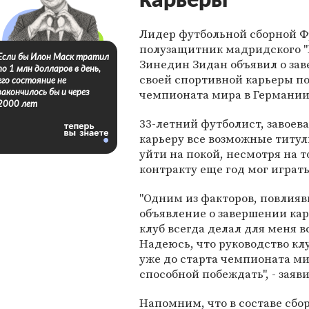
карьеры
Лидер футбольной сборной 
полузащитник мадридского "
Если бы Илон Маск тратил
Зинедин Зидан объявил о за
по 1 млн долларов в день,
своей спортивной карьеры п
его состояние не
чемпионата мира в Германии
закончилось бы и через
2000 лет
33-летний футболист, завоев
карьеру все возможные титу
уйти на покой, несмотря на то
контракту еще год мог играть 
"Одним из факторов, повлияв
объявление о завершении кар
клуб всегда делал для меня вс
Надеюсь, что руководство кл
уже до старта чемпионата ми
способной побеждать", - заяв
Напомним, что в составе сбо