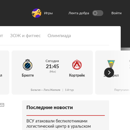
Игры
Лента добра
Войти
рт
ЗОЖ и фитнес
Олимпиада
Сегодня
21:45
(Мск)
йл
Брюгге
Кортрейк
Эшторил
Бельгия — Лига Жюпиле
|
1-й тур
Португалия 
Последние новости
ВСУ атаковали беспилотниками
логистический центр в уральском