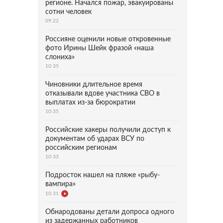
регионе. Начался пожар, эвакуированы
сотни человек
09:22
Россияне оценили новые откровенные
фото Ирины Шейк фразой «наша
слониха»
10:35
Чиновники длительное время
отказывали вдове участника СВО в
выплатах из-за бюрократии
10:35
Российские хакеры получили доступ к
документам об ударах ВСУ по
российским регионам
10:33
Подросток нашел на пляже «рыбу-
вампира»
10:31
Обнародованы детали допроса одного
из задержанных работников