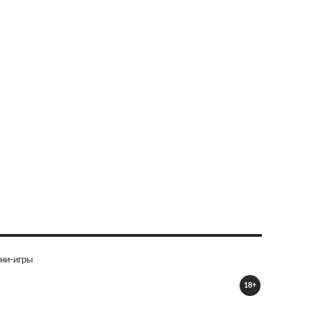
ни-игры
18+