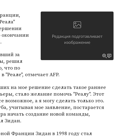
Франции,
Реала"
вершении
о окончании
.
авший за
лы, решил
, что по
в "Реале", отмечает AFP.
ших на мое решение сделать такое раннее
ьеры, стало желание помочь "Реалу". Этот
е возможное, а я могу сделать только это.
уба, учитывая мое заявление, постарается
ра начать создание новой команды,
ил Зидан.
рной Франции Зидан в 1998 году стал