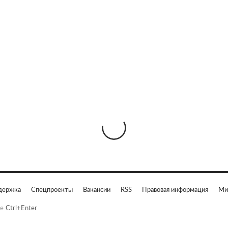
держка
Спецпроекты
Вакансии
RSS
Правовая информация
Ми
е
Ctrl+Enter