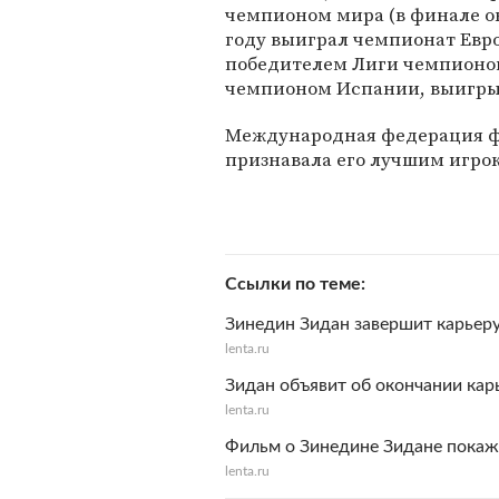
чемпионом мира (в финале он 
году выиграл чемпионат Европ
победителем Лиги чемпионов
чемпионом Испании, выигрыв
Международная федерация ф
признавала его лучшим игроко
Ссылки по теме
Зинедин Зидан завершит карьер
lenta.ru
Зидан объявит об окончании кар
lenta.ru
Фильм о Зинедине Зидане покаж
lenta.ru