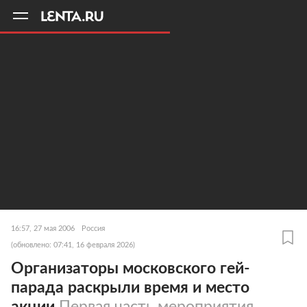
11
A
16:57, 27 мая 2006
Россия
(обновлено: 07:41, 16 февраля 2026)
Организаторы московского гей-
парада раскрыли время и место
акции
Первая часть мероприятия