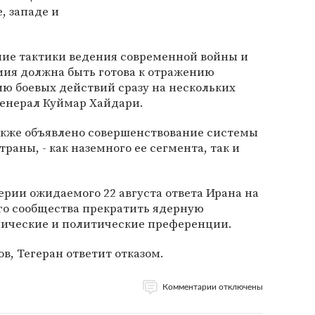
, западе и
ение тактики ведения современной войны и
мия должна быть готова к отражению
ю боевых действий сразу на нескольких
 генерал Куймар Хайдари.
акже объявлено совершенствование системы
аны, - как наземного ее сегмента, так и
рии ожидаемого 22 августа ответа Ирана на
о сообщества прекратить ядерную
мические и политические преференции.
, Тегеран ответит отказом.
Комментарии отключены