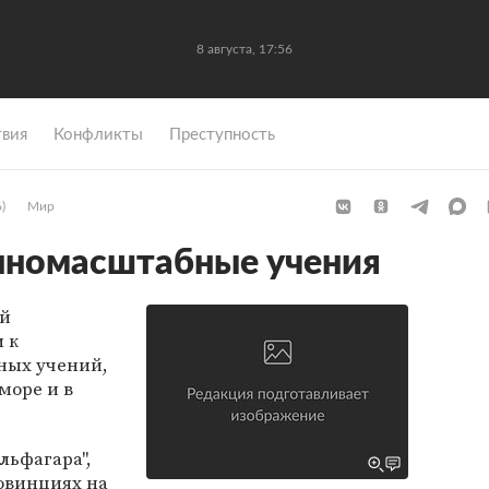
8 августа, 17:56
вия
Конфликты
Преступность
)
Мир
пномасштабные учения
ой
 к
ных учений,
море и в
льфагара",
овинциях на