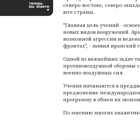
северо-востоке, северо-западе
юге страны.
"Главная цель учений - осво
новых видов вооружений. Ар
возможной агрессии и ведени
фронтах", - заявил иранский
Одной из важнейших задач т
противовоздушной обороны стр
военно-воздушных сил.
Учения начинаются в преддве
предложение международног
программу в обмен на эконо
По мнению многих аналитиков