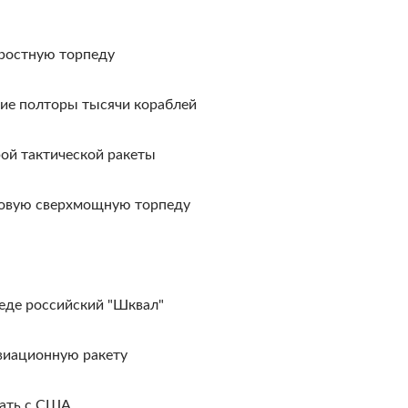
ростную торпеду
тие полторы тысячи кораблей
ой тактической ракеты
овую сверхмощную торпеду
педе российский "Шквал"
виационную ракету
вать с США