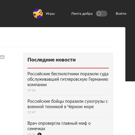
Игры
Лента добра
Войти
Последние новости
Российские беспилотники поразили суда
обслуживавшей гитлеровскую Германию
компании
17:16
Российские бойцы поразили сухогрузы с
военной техникой в Черном море
17:47
Врач опровергла главный миф о
семечках
17:31