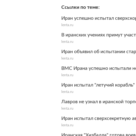
Ссылки по теме
Иран успешно испытал сверхско
lenta.ru
В иранских учениях примут учас
lenta.ru
Иран объявил об испытании стар
lenta.ru
ВМС Ирана успешно испытали н
lenta.ru
Иран испытал "летучий корабль"
lenta.ru
Лавров не узнал в иранской тор
lenta.ru
Иран испытал сверхсекретную а
lenta.ru
Иранская "Хизбалла" готова вое