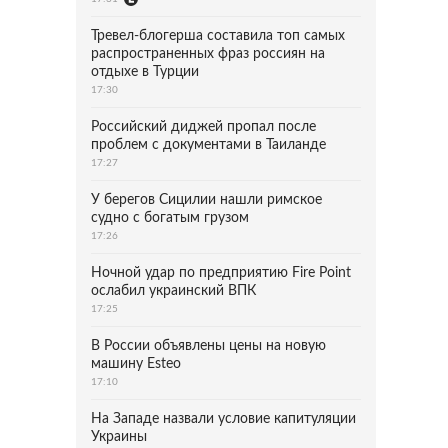
Тревел-блогерша составила топ самых
распространенных фраз россиян на
отдыхе в Турции
17:30
Российский диджей пропал после
проблем с документами в Таиланде
17:27
У берегов Сицилии нашли римское
судно с богатым грузом
17:26
Ночной удар по предприятию Fire Point
ослабил украинский ВПК
17:25
В России объявлены цены на новую
машину Esteo
17:10
На Западе назвали условие капитуляции
Украины