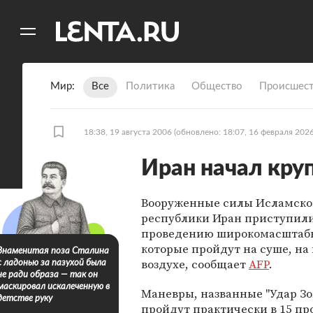
11
A
Мир
Все
Политика
Общество
Происшест
18:38, 19 августа 2006
(обновлено: 18:07, 16 февраля 2026
Иран начал кру
Вооруженные силы Исламск
республики Иран приступили
проведению широкомасштаб
которые пройдут на суше, на 
Знаменитая поза Сталина
воздухе, сообщает
AFP
.
с ладонью за пазухой была
не ради образа — так он
маскировал искалеченную в
Маневры, названные "Удар Зо
детстве руку
пройдут практически в 15 пр