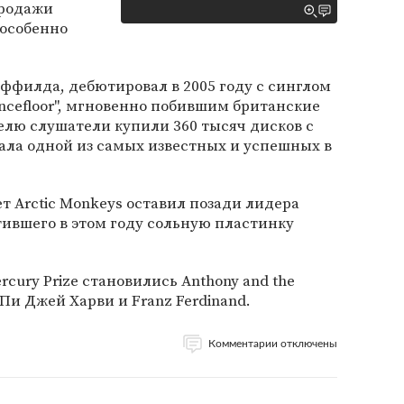
продажи
 особенно
еффилда, дебютировал в 2005 году с синглом
Dancefloor", мгновенно побившим британские
елю слушатели купили 360 тысяч дисков с
тала одной из самых известных и успешных в
ет Arctic Monkeys оставил позади лидера
тившего в этом году сольную пластинку
cury Prize становились Anthony and the
, Пи Джей Харви и Franz Ferdinand.
Комментарии отключены