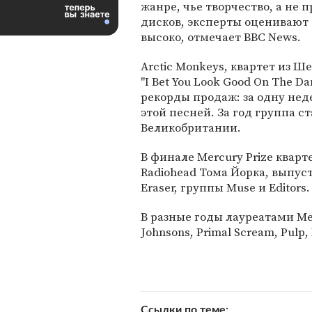
жанре, чье творчество, а не 
дисков, эксперты оценивают
высоко, отмечает BBC News.
Arctic Monkeys, квартет из Ш
"I Bet You Look Good On The 
рекорды продаж: за одну нед
этой песней. За год группа с
Великобритании.
В финале Mercury Prize кварт
Radiohead Тома Йорка, выпус
Eraser, группы Muse и Editors.
В разные годы лауреатами Mer
Johnsons, Primal Scream, Pulp
Ссылки по теме