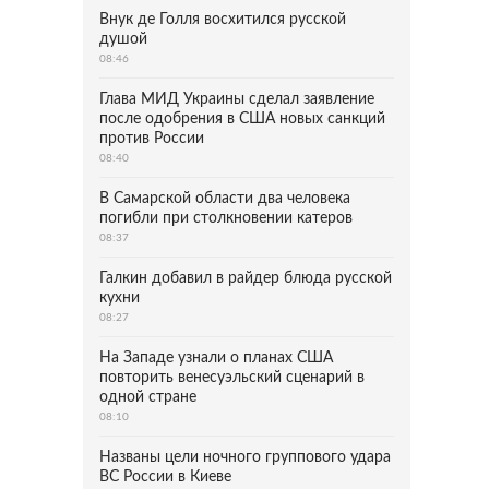
Внук де Голля восхитился русской
душой
08:46
Глава МИД Украины сделал заявление
после одобрения в США новых санкций
против России
08:40
В Самарской области два человека
погибли при столкновении катеров
08:37
Галкин добавил в райдер блюда русской
кухни
08:27
На Западе узнали о планах США
повторить венесуэльский сценарий в
одной стране
08:10
Названы цели ночного группового удара
ВС России в Киеве