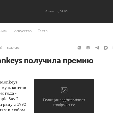
8 августа, 09:03
ниги
Искусство
Театр
6)
Культура
Monkeys получила премию
 Monkeys
 музыкантов
м года -
ple Say I
аграду с 1992
лям в любом