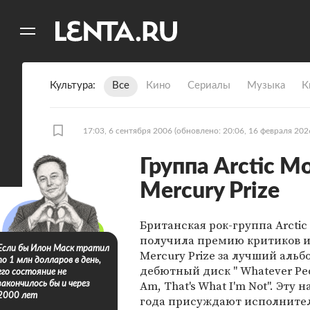
11
A
Культура
Все
Кино
Сериалы
Музыка
К
17:03, 6 сентября 2006
(обновлено: 20:06, 16 февраля 202
Группа Arctic 
Mercury Prize
Британская рок-группа Arctic
получила премию критиков и
Если бы Илон Маск тратил
Mercury Prize за лучший альбо
по 1 млн долларов в день,
дебютный диск " Whatever Peo
его состояние не
Am, That's What I'm Not". Эту н
закончилось бы и через
2000 лет
года присуждают исполните