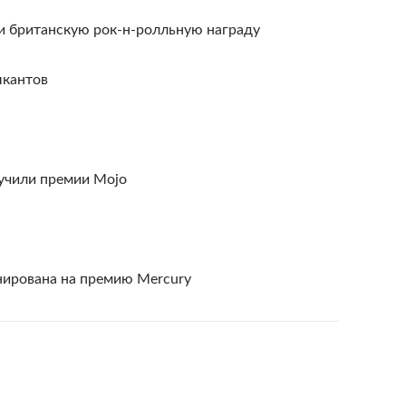
и британскую рок-н-ролльную награду
ыкантов
учили премии Mojo
нирована на премию Mercury