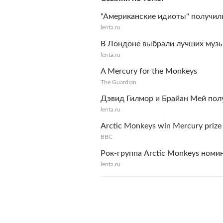
"Американские идиоты" получил
lenta.ru
В Лондоне выбрали лучших муз
lenta.ru
A Mercury for the Monkeys
The Guardian
Дэвид Гилмор и Брайан Мей пол
lenta.ru
Arctic Monkeys win Mercury prize
BBC
Рок-группа Arctic Monkeys номи
lenta.ru