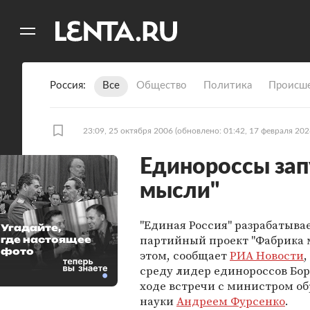
11
A
Россия
Все
Общество
Политика
Происше
23:09, 25 октября 2006
(обновлено: 01:42, 17 февраля 202
Единороссы зап
мысли"
"Единая Россия" разрабатыва
Угадайте,
партийный проект "Фабрика 
где настоящее
фото
этом, сообщает
РИА Новости
,
среду лидер единороссов Бор
ходе встречи с министром об
науки
Андреем Фурсенко
.