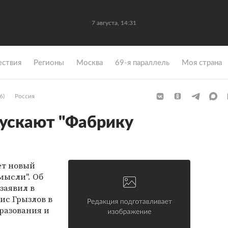
7 августа, 14:31
ствия
Регионы
Москва
69-я параллель
Моя страна
6)
Россия
ускают "Фабрику
ет новый
мысли". Об
 заявил в
ис Грызлов в
разования и