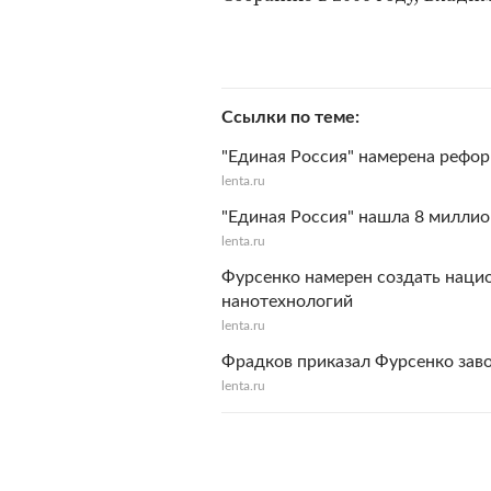
Ссылки по теме
"Единая Россия" намерена рефо
lenta.ru
"Единая Россия" нашла 8 миллио
lenta.ru
Фурсенко намерен создать наци
нанотехнологий
lenta.ru
Фрадков приказал Фурсенко зав
lenta.ru