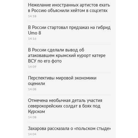
Нежелание иностранных артистов ехать
в Россию объяснили хейтом в соцсетях
14:18
В России стартовал предзаказ на гибрид
Umo 8
14:16
В России сделали вывод об
атаковавшем крымский курорт катере
ВСУ по его фото
14:09
Перспективы мировой экономики
оценили
14:08
Отмечена необычная деталь участия
северокорейских солдат в боях под
Курском
14:08
Захарова рассказала о «польском стыде»
14:04