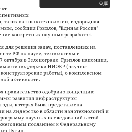
ект
рспективных
 таких как нанотехнологии, водородная
амым, сообщил Грызлов, "Единая Россия"
ение конкретных научных разработок.
я для решения задач, поставленных на
енте РФ по науке, технологиям и
7 октября в Зеленограде. Грызлов напомнил,
одимости поддержки НИОКР (научно-
конструкторские работы), о комплексном
ной активности.
бря правительство одобрило концепцию
аммы развития инфраструктуры
 годы, которая была представлена
и на лидерство в области нанотехнологий и
программу научных исследований в этой
с ежегодным посланием к Федеральному
мир Путин.