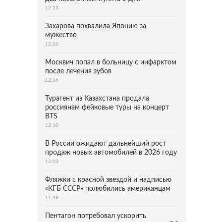
12:23
Захарова похвалила Японию за
мужество
12:20
Москвич попал в больницу с инфарктом
после лечения зубов
12:16
Турагент из Казахстана продала
россиянам фейковые туры на концерт
BTS
12:10
В России ожидают дальнейший рост
продаж новых автомобилей в 2026 году
12:03
Фляжки с красной звездой и надписью
«КГБ СССР» полюбились американцам
11:49
Пентагон потребовал ускорить