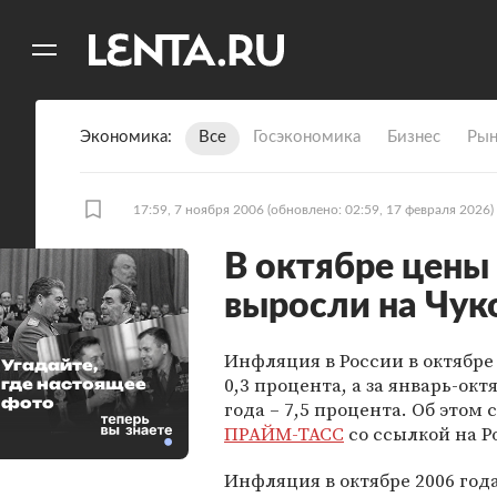
11
A
Экономика
Все
Госэкономика
Бизнес
Рын
17:59, 7 ноября 2006
(обновлено: 02:59, 17 февраля 2026)
В октябре цены 
выросли на Чук
Инфляция в России в октябре
Угадайте,
0,3 процента, а за январь-окт
где настоящее
фото
года – 7,5 процента. Об этом
ПРАЙМ-ТАСС
со ссылкой на Р
Инфляция в октябре 2006 год