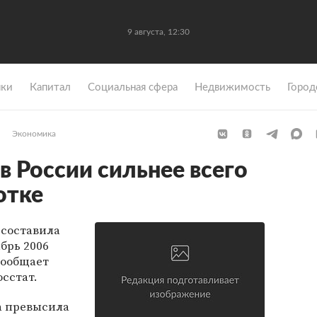
9 августа, 12:30
ки
Капитал
Социальная сфера
Недвижимость
Город
Экономика
в России сильнее всего
отке
 составила
ябрь 2006
 сообщает
осстат.
а превысила