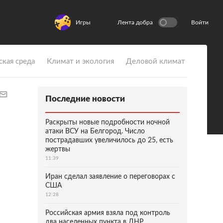
Игры
Лента добра
Войти
ская среда
Климат и экология
Деловой климат
Последние новости
Раскрыты новые подробности ночной
атаки ВСУ на Белгород. Число
пострадавших увеличилось до 25, есть
жертвы
11:39
Иран сделал заявление о переговорах с
США
12:28
Российская армия взяла под контроль
два населенных пункта в ДНР