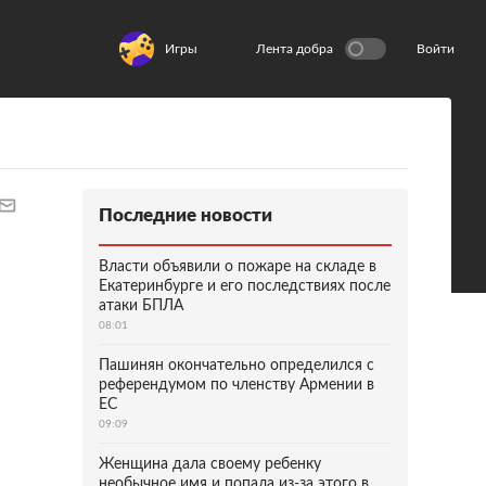
Игры
Лента добра
Войти
Последние новости
Власти объявили о пожаре на складе в
Екатеринбурге и его последствиях после
атаки БПЛА
08:01
Пашинян окончательно определился с
референдумом по членству Армении в
ЕС
09:09
Женщина дала своему ребенку
необычное имя и попала из-за этого в