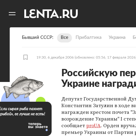
11
A
Бывший СССР
Все
Прибалтика
Украина
Б
19:30, 6 декабря 2006
(обновлено: 05:56, 17 февраля 2026
Российскую пер
Украине наград
Депутат Государственной Д
Константин Затулин в ходе в
Если сырая рыба пахнет
награжден крестом почета "З
«рыбой», ее лучше не есть!
возрождение Украины" I степ
сообщает
proUA
. Орден вруча
премьер Украины от Партии 