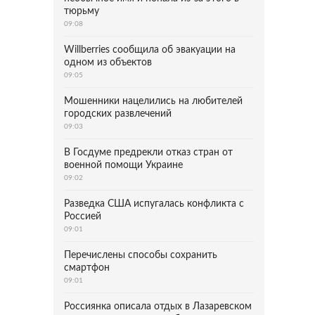
тюрьму
09:08
Willberries сообщила об эвакуации на
одном из объектов
09:05
Мошенники нацелились на любителей
городских развлечений
09:03
В Госдуме предрекли отказ стран от
военной помощи Украине
09:02
Разведка США испугалась конфликта с
Россией
09:01
Перечислены способы сохранить
смартфон
09:01
Россиянка описала отдых в Лазаревском