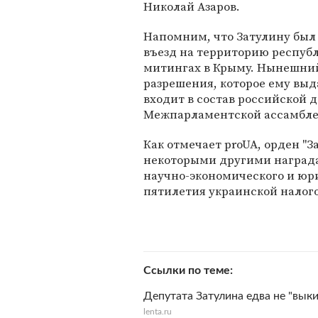
Николай Азаров.
Напомним, что Затулину был
въезд на территорию республ
митингах в Крыму. Нынешний
разрешения, которое ему выд
входит в состав российской 
Межпарламентской ассамблеи
Как отмечает proUA, орден "З
некоторыми другими награда
научно-экономического и юри
пятилетия украинской налог
Ссылки по теме
Депутата Затулина едва не "вык
lenta.ru