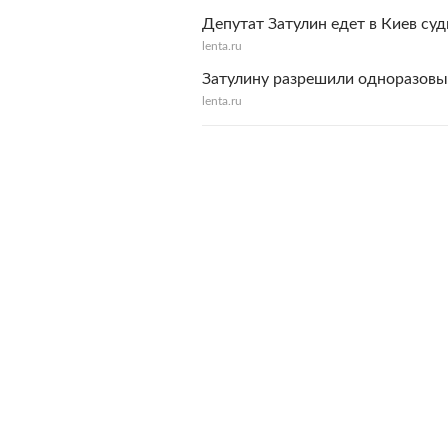
Депутат Затулин едет в Киев суд
lenta.ru
Затулину разрешили одноразовый
lenta.ru