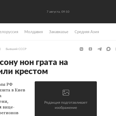
7 августа, 09:10
елоруссия
Молдавия
Закавказье
Средняя Азия
)
Бывший СССР
сону нон грата на
или крестом
умы РФ
изита в Киев
а
ени,
л вице-
регионов