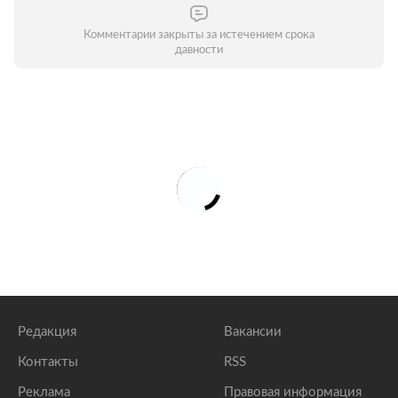
Комментарии закрыты за истечением срока
давности
Редакция
Вакансии
Контакты
RSS
Реклама
Правовая информация