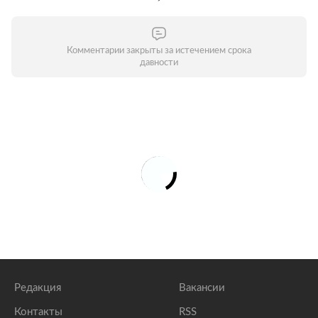
Комментарии закрыты за истечением срока
давности
Редакция
Вакансии
Контакты
RSS