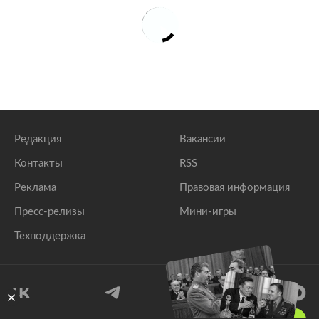
Редакция
Вакансии
Контакты
RSS
Реклама
Правовая информация
Пресс-релизы
Мини-игры
Техподдержка