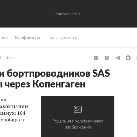
7 августа, 06:31
вия
Конфликты
Преступность
)
Мир
ки бортпроводников SAS
 через Копенгаген
ких
иакомпании
инимум 104
, сообщает