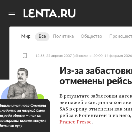
11
A
Мир
Все
Политика
Общество
Происшест
12:33, 25 апреля 2007
(обновлено: 20:00, 14 февраля 2026
Из-за забастов
отменены рейсы
В результате забастовки датс
экипажей скандинавской ав
Знаменитая поза Сталина
SAS в среду отменены как м
с ладонью за пазухой была
рейса в Копенгаген и из него
не ради образа — так он
France Presse
.
маскировал искалеченную в
детстве руку