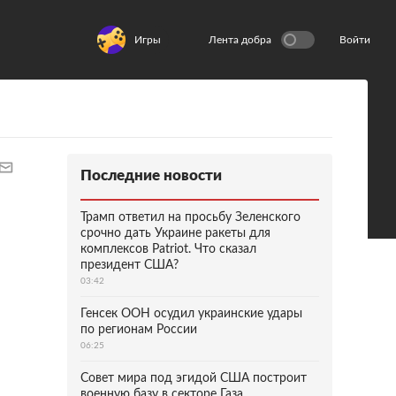
Игры
Лента добра
Войти
Последние новости
Трамп ответил на просьбу Зеленского
срочно дать Украине ракеты для
комплексов Patriot. Что сказал
президент США?
03:42
Генсек ООН осудил украинские удары
по регионам России
06:25
Совет мира под эгидой США построит
военную базу в секторе Газа