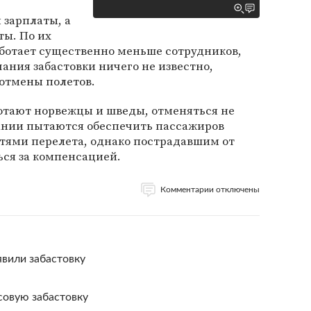
 зарплаты, а
ты. По их
аботает существенно меньше сотрудников,
чания забастовки ничего не известно,
отмены полетов.
ботают норвежцы и шведы, отменяться не
ании пытаются обеспечить пассажиров
ями перелета, однако пострадавшим от
ься за компенсацией.
Комментарии отключены
вили забастовку
асовую забастовку