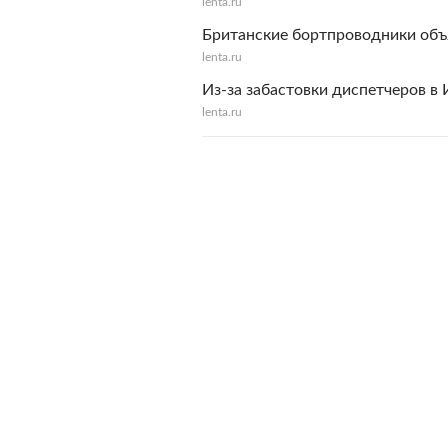
lenta.ru
Британские бортпроводники объ
lenta.ru
Из-за забастовки диспетчеров в
lenta.ru