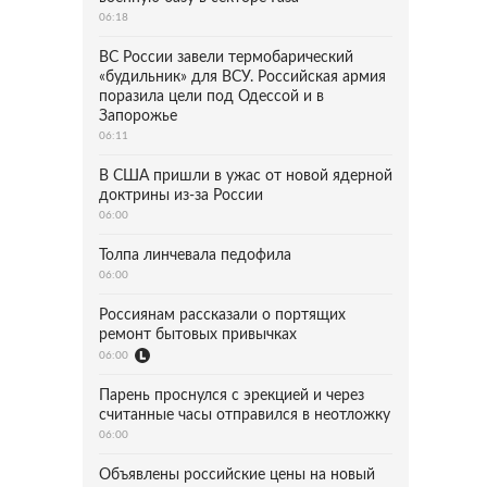
06:18
ВС России завели термобарический
«будильник» для ВСУ. Российская армия
поразила цели под Одессой и в
Запорожье
06:11
В США пришли в ужас от новой ядерной
доктрины из-за России
06:00
Толпа линчевала педофила
06:00
Россиянам рассказали о портящих
ремонт бытовых привычках
06:00
Парень проснулся с эрекцией и через
считанные часы отправился в неотложку
06:00
Объявлены российские цены на новый