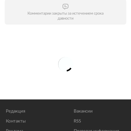
Комментарии закрыты за истечением срока
давности
Редакция
Вакансии
Контакты
RSS