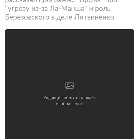
"угрозу из-за Ла-Манша" и роль
Березовского в деле Литвиненко