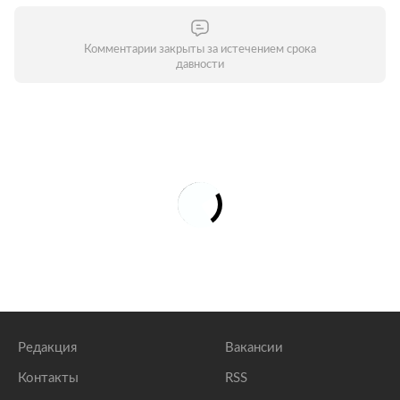
Комментарии закрыты за истечением срока
давности
Редакция
Вакансии
Контакты
RSS