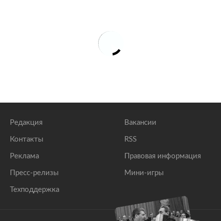
Редакция
Вакансии
Контакты
RSS
Реклама
Правовая информация
Пресс-релизы
Мини-игры
Техподдержка