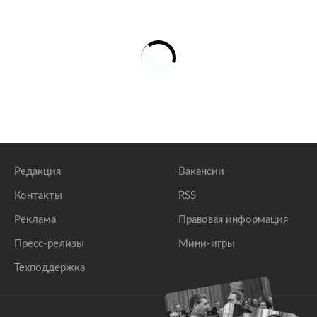
Редакция
Вакансии
Контакты
RSS
Реклама
Правовая информация
Пресс-релизы
Мини-игры
Техподдержка