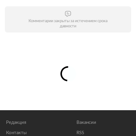
Комментарии закрыты за истечением срока
давности
Редакция
Вакансии
Контакты
RSS