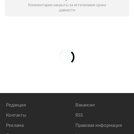
Комментарии закрыты за истечением срока
давности
Редакция
Вакансии
Контакты
RSS
Реклама
Правовая информация