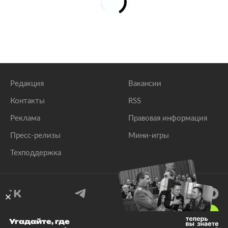
Редакция
Вакансии
Контакты
RSS
Реклама
Правовая информация
Пресс-релизы
Мини-игры
Техподдержка
18
+
Угадайте, где