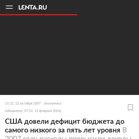
11
A
15:22, 12 октября 2007
Экономика
(обновлено: 07:54, 15 февраля 2026)
США довели дефицит бюджета до
самого низкого за пять лет уровня
В
2007 году расходы превысили доходы