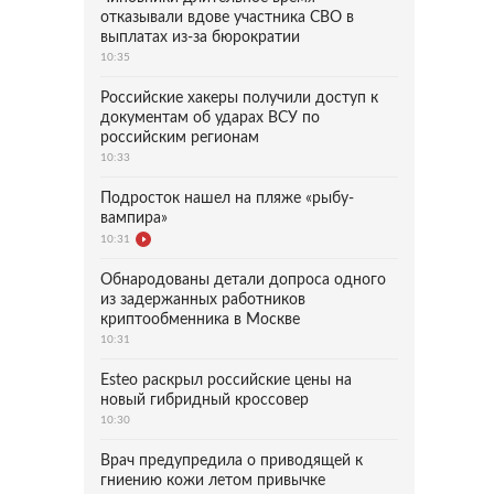
отказывали вдове участника СВО в
выплатах из-за бюрократии
10:35
Российские хакеры получили доступ к
документам об ударах ВСУ по
российским регионам
10:33
Подросток нашел на пляже «рыбу-
вампира»
10:31
Обнародованы детали допроса одного
из задержанных работников
криптообменника в Москве
10:31
Esteo раскрыл российские цены на
новый гибридный кроссовер
10:30
Врач предупредила о приводящей к
гниению кожи летом привычке