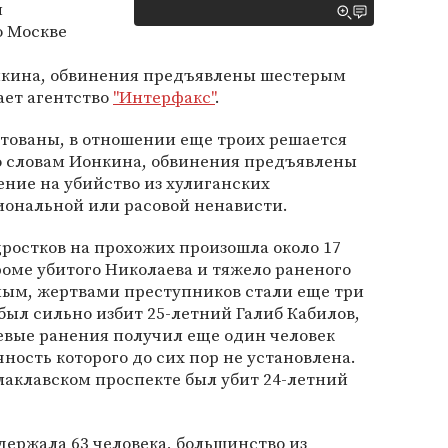
я
о Москве
нкина, обвинения предъявлены шестерым
ет агентство
"Интерфакс"
.
стованы, в отношении еще троих решается
По словам Ионкина, обвинения предъявлены
ение на убийство из хулиганских
ональной или расовой ненависти.
ростков на прохожих произошла около 17
 Кроме убитого Николаева и тяжело раненого
ным, жертвами преступников стали еще три
был сильно избит 25-летний Галиб Кабилов,
вые ранения получил еще один человек
ность которого до сих пор не установлена.
алаклавском проспекте был убит 24-летний
держала 63 человека, большинство из