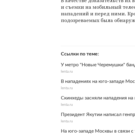
В качестве доказательств их
и съемки на мобильный теле
нападений и перед ними. Кро
подозреваемых была обнаруж
Ссылки по теме
У метро "Новые Черемушки" бан
lenta.ru
В нападениях на юго-западе Мо
lenta.ru
Скинхеды засняли нападения на
lenta.ru
Президент Якутии написал генп
lenta.ru
На юго-западе Москвы в связи 