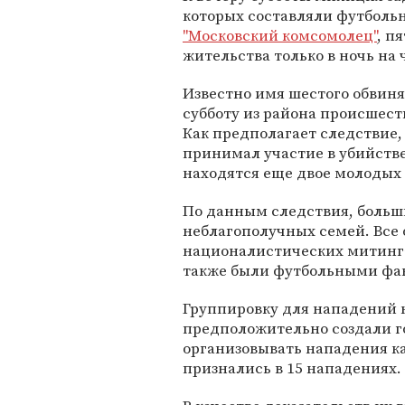
которых составляли футбольн
"Московский комсомолец"
, п
жительства только в ночь на ч
Известно имя шестого обвиня
субботу из района происшеств
Как предполагает следствие,
принимал участие в убийстве
находятся еще двое молодых
По данным следствия, больш
неблагополучных семей. Все 
националистических митинга
также были футбольными фана
Группировку для нападений 
предположительно создали год
организовывать нападения к
признались в 15 нападениях.