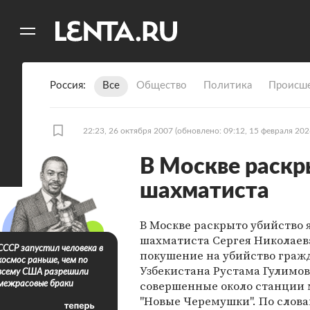
11
A
Россия
Все
Общество
Политика
Происше
22:23, 26 октября 2007
(обновлено: 09:12, 15 февраля 202
В Москве раскр
шахматиста
В Москве раскрыто убийство 
шахматиста Сергея Николаев
СССР запустил человека в
покушение на убийство граж
космос раньше, чем по
Узбекистана Рустама Гулимов
всему США разрешили
совершенные около станции 
межрасовые браки
"Новые Черемушки". По слов