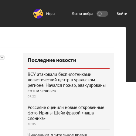
Игры
Лента добра
Войти
Последние новости
ВСУ атаковали беспилотниками
логистический центр в уральском
регионе. Начался пожар, эвакуированы
сотни человек
09:22
Россияне оценили новые откровенные
фото Ирины Шейк фразой «наша
слониха»
10:35
Чиновники длительное время