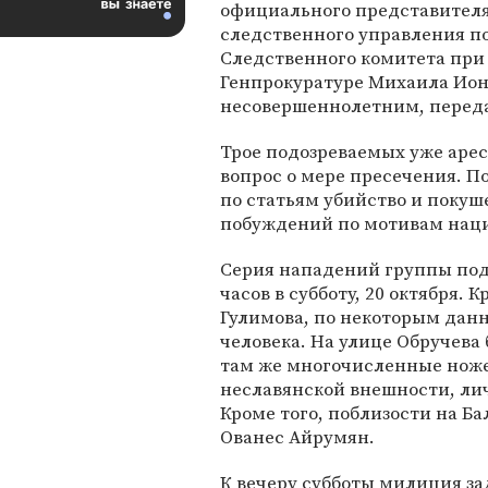
официального представител
следственного управления п
Следственного комитета при
Генпрокуратуре Михаила Ио
несовершеннолетним, переда
Трое подозреваемых уже аре
вопрос о мере пресечения. 
по статьям убийство и покуш
побуждений по мотивам наци
Серия нападений группы под
часов в субботу, 20 октября.
Гулимова, по некоторым дан
человека. На улице Обручева 
там же многочисленные ноже
неславянской внешности, лич
Кроме того, поблизости на Б
Ованес Айрумян.
К вечеру субботы милиция за