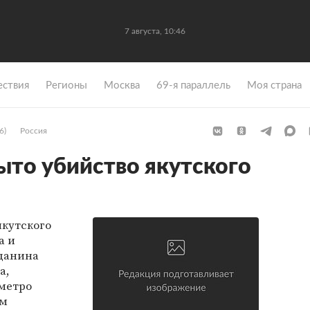
7 августа, 10:46
ствия
Регионы
Москва
69-я параллель
Моя страна
6)
Россия
ыто убийство якутского
якутского
а и
данина
а,
метро
ам