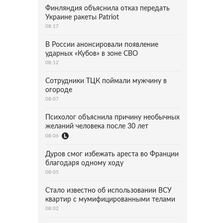
Финляндия объяснила отказ передать
Украине ракеты Patriot
08:17
В России анонсировали появление
ударных «Кубов» в зоне СВО
08:12
Сотрудники ТЦК поймали мужчину в
огороде
08:07
Психолог объяснила причину необычных
желаний человека после 30 лет
08:06
Дуров смог избежать ареста во Франции
благодаря одному ходу
08:05
Стало известно об использовании ВСУ
квартир с мумифицированными телами
08:02