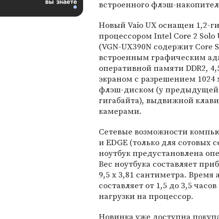
встроенного флэш-накопител
Новый Vaio UX оснащен 1,2-г
процессором Intel Core 2 Sol
(VGN-UX390N содержит Core S
встроенным графическим ада
оперативной памяти DDR2, 
экраном с разрешением 1024 
флэш-диском (у предыдущей 
гигабайта), выдвижной клав
камерами.
Сетевые возможности компьют
и EDGE (только для сотовых 
ноутбук предустановлена опе
Вес ноутбука составляет приб
9,5 х 3,81 сантиметра. Время
составляет от 1,5 до 3,5 час
нагрузки на процессор.
Новинка уже доступна покупа