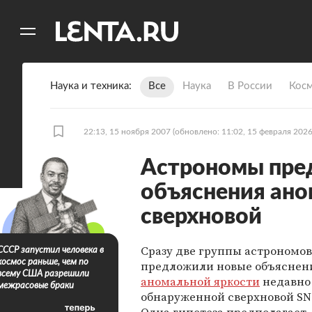
11
A
Наука и техника
Все
Наука
В России
Кос
22:13, 15 ноября 2007
(обновлено: 11:02, 15 февраля 2026
Астрономы пре
объяснения ано
сверхновой
Сразу две группы астрономов
СССР запустил человека в
космос раньше, чем по
предложили новые объяснен
всему США разрешили
аномальной яркости
недавно
межрасовые браки
обнаруженной сверхновой SN 