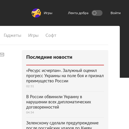
Игры
Лента добра
Войти
Гаджеты
Игры
Софт
Последние новости
«Ресурс исчерпан». Залужный оценил
прогресс Украины на поле боя и признал
преимущество России
02:51
В России обвинили Украину в
нарушении всех дипломатических
договоренностей
04:54
Зеленскому сделали предупреждение
после российских ударов по Киеву