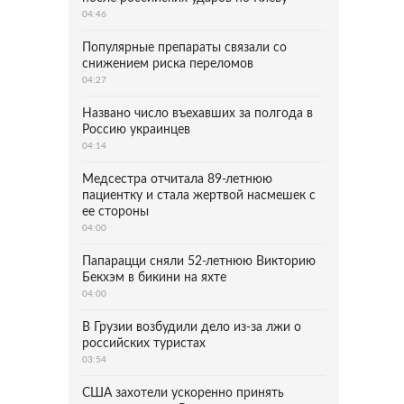
04:46
Популярные препараты связали со
снижением риска переломов
04:27
Названо число въехавших за полгода в
Россию украинцев
04:14
Медсестра отчитала 89-летнюю
пациентку и стала жертвой насмешек с
ее стороны
04:00
Папарацци сняли 52-летнюю Викторию
Бекхэм в бикини на яхте
04:00
В Грузии возбудили дело из-за лжи о
российских туристах
03:54
США захотели ускоренно принять