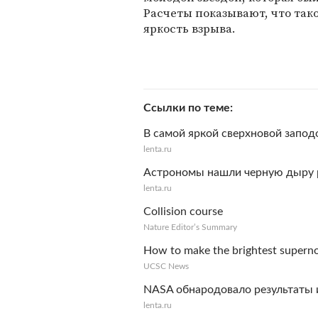
Расчеты показывают, что так
яркость взрыва.
Ссылки по теме
В самой яркой сверхновой запод
lenta.ru
Астрономы нашли черную дыру 
lenta.ru
Collision course
Nature Editor’s Summary
How to make the brightest supernov
UCSC News
NASA обнародовало результаты 
lenta.ru