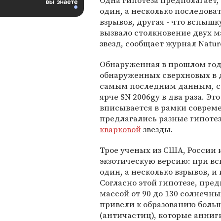
Одна гипотеза предполагает,
один, а несколько последова
взрывов, другая - что вспышк
вызвало столкновение двух 
звезд, сообщает журнал Natur
Обнаруженная в прошлом году
обнаруженных сверхновых в д
самым последним данным, сос
ярче SN 2006gy в два раза. Эт
вписывается в рамки совреме
предлагались разные гипоте
кварковой
звезды.
Трое ученых из США, России
экзотическую версию: при в
один, а несколько взрывов, и 
Согласно этой гипотезе, пред
массой от 90 до 130 солнечн
привели к образованию больш
(античастиц), которые анниг