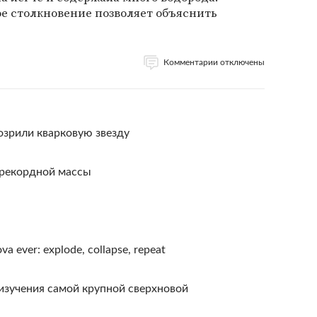
ое столкновение позволяет объяснить
Комментарии отключены
озрили кварковую звезду
рекордной массы
a ever: explode, collapse, repeat
изучения самой крупной сверхновой