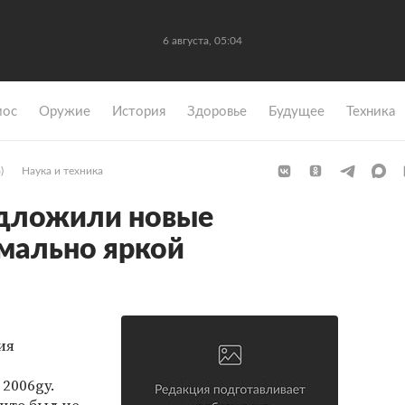
6 августа, 05:04
мос
Оружие
История
Здоровье
Будущее
Техника
)
Наука и техника
дложили новые
мально яркой
ия
2006gy.