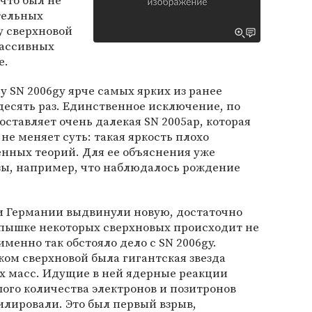
 что был не
тельных
у сверхновой
массивных
e.
 SN 2006gy ярче самых ярких из ранее
есять раз. Единственное исключение, по
тавляет очень далекая SN 2005ap, которая
о не меняет суть: такая яркость плохо
нных теорий. Для ее объяснения уже
зы, например, что наблюдалось рождение
 и Германии выдвинули новую, достаточно
спышке некоторых сверхновых происходит не
именно так обстояло дело с SN 2006gy.
ком сверхновой была гигантская звезда
ых масс. Идущие в ней ядерные реакции
ого количества электронов и позитронов
илировали. Это был первый взрыв,