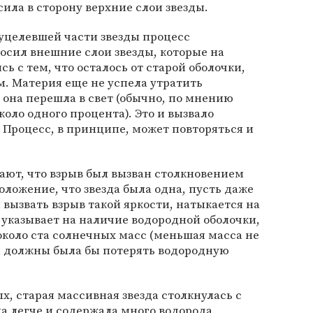
ила в сторону верхние слои звезды.
 уцелевшей части звезды процесс
росил внешние слои звезды, которые на
ь с тем, что осталось от старой оболочки,
. Материя еще не успела утратить
 она перешла в свет (обычно, по мнению
оло одного процента). Это и вызвало
 Процесс, в принципе, может повторяться и
ают, что взрыв был вызван столкновением
оложение, что звезда была одна, пусть даже
 вызвать взрыв такой яркости, натыкается на
 указывает на наличие водородной оболочки,
 около ста солнечных масс (меньшая масса не
) должны была бы потерять водородную
х, старая массивная звезда столкнулась с
ла легче и содержала много водорода.