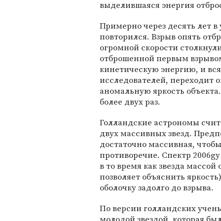
выделившаяся энергия отброс
Примерно через десять лет в
повторился. Взрыв опять отб
огромной скорости столкнулис
отброшенной первым взрывом
кинетическую энергию, и вся
исследователей, переходит ок
аномальную яркость объекта.
более двух раз.
Голландские астрономы счит
двух массивных звезд. Предп
достаточно массивная, чтобы
противоречие. Спектр 2006gy
в то время как звезда массой
позволяет объяснить яркость
оболочку задолго до взрыва.
По версии голландских учены
молодой звездой, которая бы