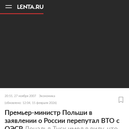
11
A
20:55, 27 ноября 2007
Экономика
(обновлено: 12:04, 15 февраля 2026)
Премьер-министр Польши в
заявлении о России перепутал ВТО с
ОЭСР
Дональд Туск имел в виду, что