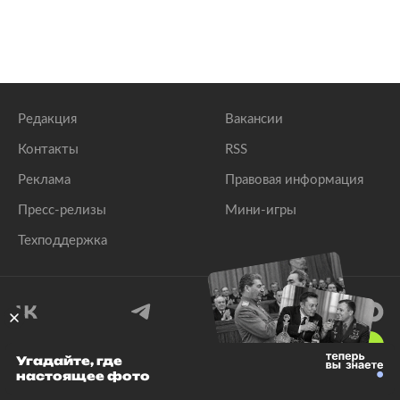
Редакция
Вакансии
Контакты
RSS
Реклама
Правовая информация
Пресс-релизы
Мини-игры
Техподдержка
18
+
Угадайте, где
настоящее фото
© 1999–2026 Все права защищены.
ООО «Лента.Ру»