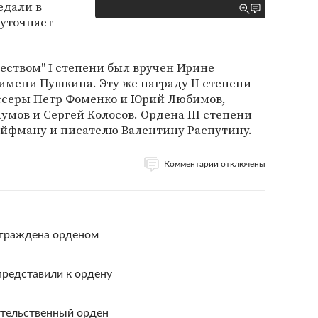
едали в
 уточняет
чеством" I степени был вручен Ирине
мени Пушкина. Эту же награду II степени
ссеры Петр Фоменко и Юрий Любимов,
ов и Сергей Колосов. Ордена III степени
Эйфману и писателю Валентину Распутину.
Комментарии отключены
аграждена орденом
редставили к ордену
ительственный орден