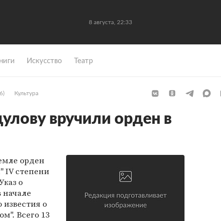
8 августа, 22:33
ниги
Искусство
Театр
6)
Культура
улову вручили орден в
емле орден
" IV степени
Указ о
 начале
о известия о
м". Всего 13