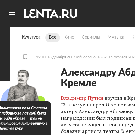
11
A
Культура
Все
Кино
Сериалы
Музыка
К
19:10, 13 декабря 2007
(обновлено: 13:32, 15 февраля 202
Александру Абд
Кремле
Владимир Путин
вручил в Кр
"За заслуги перед Отечеством
Знаменитая поза Сталина
актеру Александру Абдулову. 
с ладонью за пазухой была
награждении был подписан в
не ради образа — так он
августа текущего года, еще д
маскировал искалеченную в
детстве руку
болезни артиста театра "Ленко