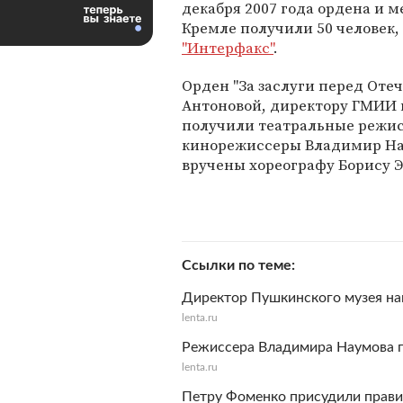
декабря 2007 года ордена и м
Кремле получили 50 человек,
"Интерфакс"
.
Орден "За заслуги перед Оте
Антоновой, директору ГМИИ и
получили театральные режи
кинорежиссеры Владимир Наум
вручены хореографу Борису 
Ссылки по теме
Директор Пушкинского музея н
lenta.ru
Режиссера Владимира Наумова п
lenta.ru
Петру Фоменко присудили прав