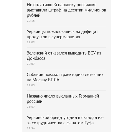
Не оплатившей парковку россиянке
выставили штраф на десятки миллионов
рублей
22:15
Украинцы пожаловались на дефицит
продуктов в супермаркетах
22:09
Зеленский отказался выводить ВСУ из
Донбасса
22:07
Собянин показал траекторию летевших
на Москву БПЛА
22:03
Названо число высланных Германией
россиян
21:57
Украинский бренд угодил в скандал из-
за сотрудничества с фанатом Гуфа
21:56