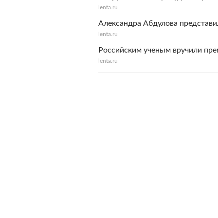
lenta.ru
Александра Абдулова представи
lenta.ru
Российским ученым вручили пре
lenta.ru