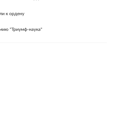
ли к ордену
мию "Триумф-наука"