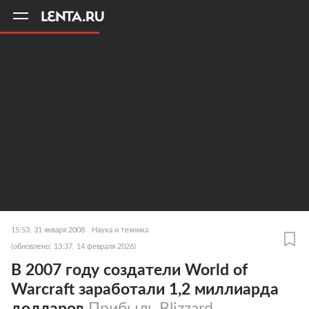
11
A
15:53, 31 января 2008
Наука и техника
(обновлено: 13:37, 14 февраля 2026)
В 2007 году создатели World of
Warcraft заработали 1,2 миллиарда
долларов
Прибыль Blizzard