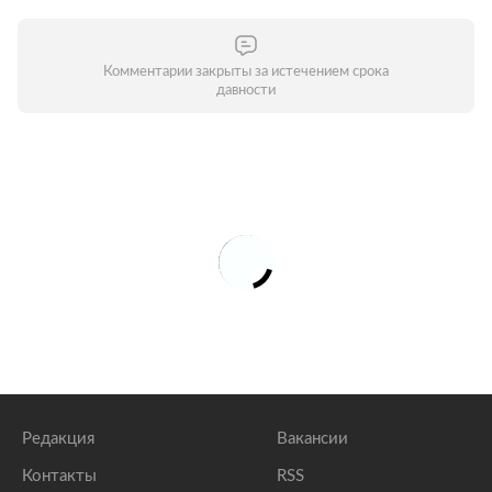
Комментарии закрыты за истечением срока
давности
Редакция
Вакансии
Контакты
RSS