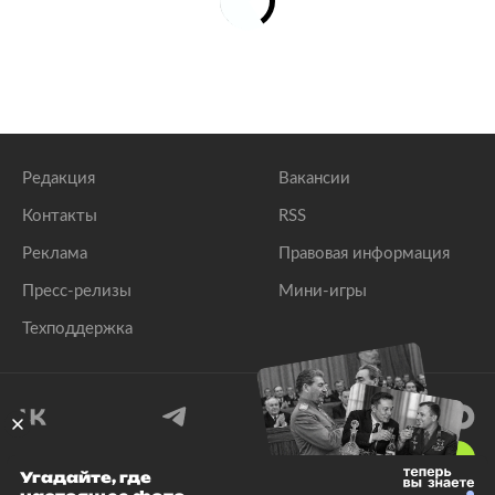
Редакция
Вакансии
Контакты
RSS
Реклама
Правовая информация
Пресс-релизы
Мини-игры
Техподдержка
18
+
Угадайте, где
© 1999–2026 Все права защищены.