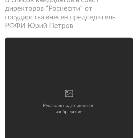
директоров "Роснефти" от
государства внесен председатель
РФФИ Юрий Петров