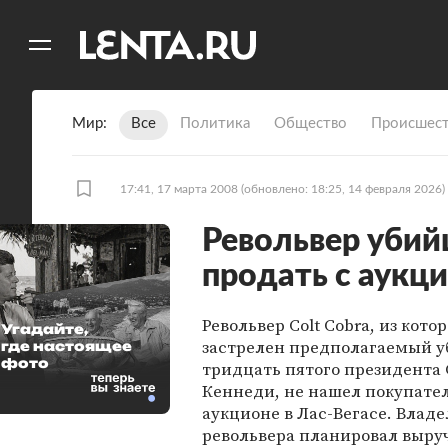
11
A
Мир
Все
Политика
Общество
Происшест
17:41, 17 марта 2008
(обновлено: 18:25, 14 февраля 2026)
Револьвер убий
продать с аукц
Револьвер Colt Cobra, из кото
Угадайте,
застрелен предполагаемый 
где настоящее
фото
тридцать пятого президент
Кеннеди, не нашел покупател
аукционе в Лас-Вегасе. Влад
револьвера планировал выруч