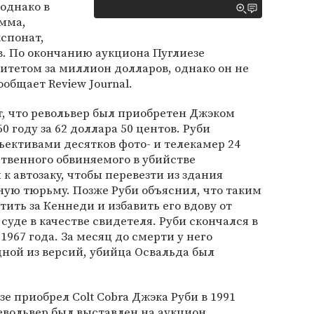
 однако в
умма,
кспонат,
в. По окончанию аукциона Пуглиезе
итетом за миллион долларов, однако он не
общает Review Journal.
т, что револьвер был приобретен Джэком
0 году за 62 доллара 50 центов. Руби
ъективами десятков фото- и телекамер 24
ственного обвиняемого в убийстве
к автозаку, чтобы перевезти из здания
ую тюрьму. Позже Руби объяснил, что таким
ить за Кеннеди и избавить его вдову от
уде в качестве свидетеля. Руби скончался в
967 года. За месяц до смерти у него
дной из версий, убийца Освальда был
е приобрел Colt Cobra Джэка Руби в 1991
Револьвер был выставлен на аукцион