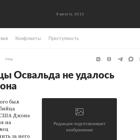
8 августа, 10:13
вия
Конфликты
Преступность
Мир
цы Освальда не удалось
иона
рого был
убийца
а США Джона
я на
елец
ить за него