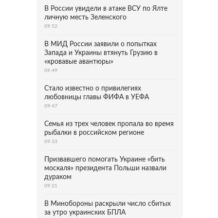
В России увидели в атаке ВСУ по Ялте
личную месть Зеленского
09:52
В МИД России заявили о попытках
Запада и Украины втянуть Грузию в
«кровавые авантюры»
09:49
Стало известно о привилегиях
любовницы главы ФИФА в УЕФА
09:47
Семья из трех человек пропала во время
рыбалки в российском регионе
09:33
Призвавшего помогать Украине «бить
москаля» президента Польши назвали
дураком
09:21
В Минобороны раскрыли число сбитых
за утро украинских БПЛА