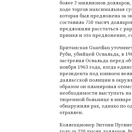
более 2 миллионов долларов,
ходе торгов максимальная с
которая был предложена за э
составила 750 тысяч долларо
предложили расстаться с рар
принял и это предложение, со
Британская Guardian уточняе
Руби, убийцей Освальда, в 196
застрелил Освальда перед об
ноября 1963 года, когда един
президента под конвоем вели 
далласской полиции в окружн
образом он планировал отомст
необходимости выступать на с
тюремной больнице в январе 1
обнаружили рак, однако по о
отравлен.
Коллекционер Энтони Пуглиез
году за 220 тысяч долларов. 