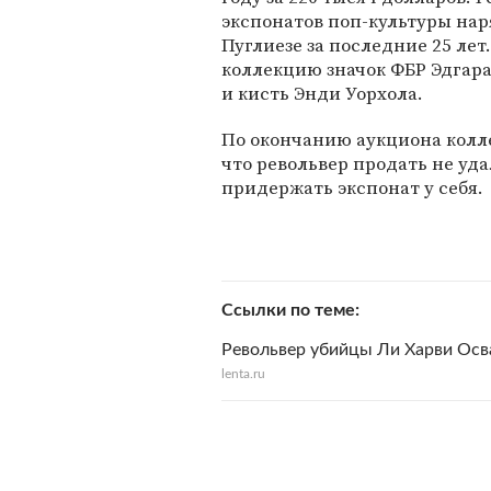
экспонатов поп-культуры нар
Пуглиезе за последние 25 лет
коллекцию значок ФБР Эдгара
и кисть Энди Уорхола.
По окончанию аукциона колле
что револьвер продать не уда
придержать экспонат у себя.
Ссылки по теме
Револьвер убийцы Ли Харви Осв
lenta.ru