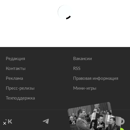
Редакция
Вакансии
Контакты
RSS
Реклама
Правовая информация
Пресс-релизы
Мини-игры
Техподдержка