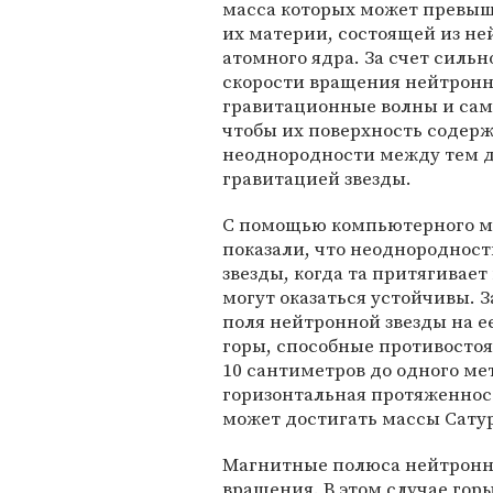
масса которых может превыша
их материи, состоящей из не
атомного ядра. За счет силь
скорости вращения нейтронн
гравитационные волны и сами
чтобы их поверхность содер
неоднородности между тем
гравитацией звезды.
С помощью компьютерного м
показали, что неоднороднос
звезды, когда та притягивае
могут оказаться устойчивы. 
поля нейтронной звезды на е
горы, способные противостоя
10 сантиметров до одного мет
горизонтальная протяженност
может достигать массы Сату
Магнитные полюса нейтронно
вращения. В этом случае гор