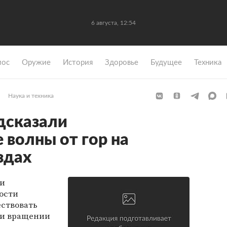
6 августа, 12:54
мос
Оружие
История
Здоровье
Будущее
Техника
Наука и техника
дсказали
 волны от гор на
здах
ли
ости
ествовать
ри вращении