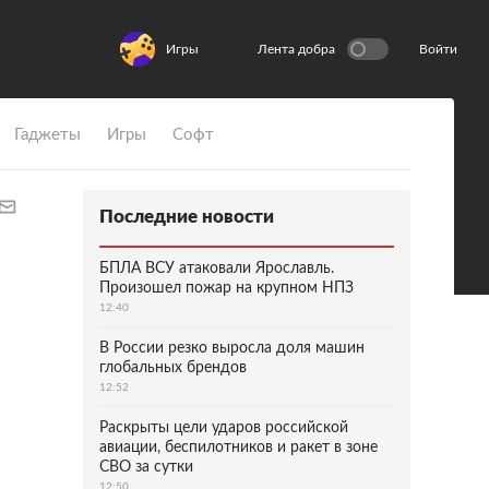
Игры
Лента добра
Войти
Гаджеты
Игры
Софт
Последние новости
БПЛА ВСУ атаковали Ярославль.
Произошел пожар на крупном НПЗ
12:40
В России резко выросла доля машин
глобальных брендов
12:52
Раскрыты цели ударов российской
авиации, беспилотников и ракет в зоне
СВО за сутки
12:50