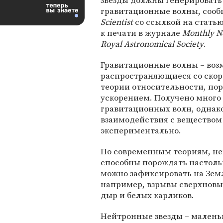
звезды должны генерировать
гравитационные волны, соо
Scientist
со ссылкой на стать
к печати в журнале
Monthly No
Royal Astronomical Society
.
Гравитационные волны – воз
распространяющиеся со скор
теории относительности, по
ускорением. Получено много
гравитационных волн, однако
взаимодействия с веществом
экспериментально.
По современным теориям, не
способны порождать настоль
можно зафиксировать на Земл
например, взрывы сверхновы
дыр и белых карликов.
Нейтронные звезды – маленьк