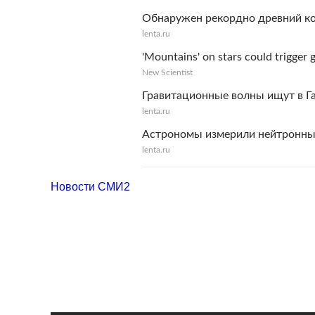
Обнаружен рекордно древний ко
lenta.ru
'Mountains' on stars could trigger 
New Scientist
Гравитационные волны ищут в Г
lenta.ru
Астрономы измерили нейтронны
lenta.ru
Новости СМИ2