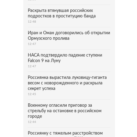
Раскрыта втянувшая российских
подростков в проституцию банда
12:48
Иран и Оман договорились об открытии
Ормузского пролива
12:47
НАСА подтвердило падение ступени
Falcon 9 на Луну
12:47
Россиянка вырастила луковицу-гиганта
весом с новорожденного и раскрыла
секрет успеха
12:45
Военному огласили приговор за
стрельбу на остановке в российском
городе
12:44
Россиянку с тяжелым расстройством