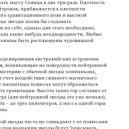
ть массу Солнца в два-три раза. Плотность
йтронов, приближается к плотности
ного гравитационного поля и высокой
ые звезды могли бы создавать
 по себе, однако для этого необходимо,
жала какие-нибудь неоднородности. Любые
 должны быть расплющены чудовищной
оделирования австралийские астрономы
ти, возникающие на поверхности нейтронной
т материю с обычной звезды-компаньона,
За счет воздействия сильного магнитного
е магнитных полюсах могут образоваться
ть гравитации. Высота таких гор составит от
ра (для нейтронной звезды это уже немало),
ь – до трех километров, а масса одной горы
рна.
й звезды часто не совпадают с ее полюсами
ы при вращении звезды будут "описывать