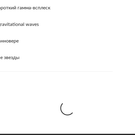
роткий гамма-всплеск
gravitational waves
анновере
е звезды