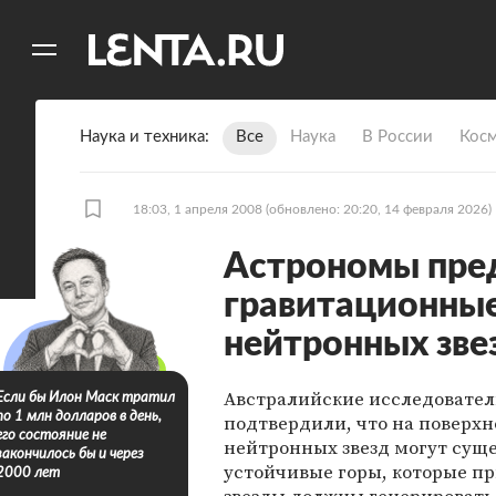
11
A
Наука и техника
Все
Наука
В России
Кос
18:03, 1 апреля 2008
(обновлено: 20:20, 14 февраля 2026)
Астрономы пре
гравитационные
нейтронных зве
Австралийские исследовате
Если бы Илон Маск тратил
по 1 млн долларов в день,
подтвердили, что на поверхн
его состояние не
нейтронных звезд могут сущ
закончилось бы и через
устойчивые горы, которые п
2000 лет