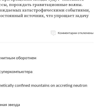
массы, порождать гравитационные волны.
орождаемых катастрофическими событиями,
 постоянный источник, что упрощает задачу
Комментарии отключены
агнитным оборотнем
 суперкомпьютера
netically confined mountains on accreting neutron
ная звезда