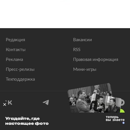
Редакция
Вакансии
Контакты
RSS
Реклама
Правовая информация
Пресс-релизы
Мини-игры
Техподдержка
18
+
Угадайте, где
настоящее фото
© 1999–2026 Все права защищены.
ООО «Лента.Ру»