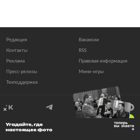
Редакция
Вакансии
Контакты
RSS
Реклама
Правовая информация
Пресс-релизы
Мини-игры
Техподдержка
18
+
Угадайте, где
настоящее фото
© 1999–2026 Все права защищены.
ООО «Лента.Ру»