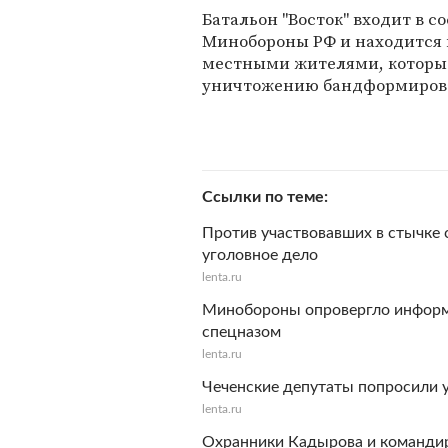
Батальон "Восток" входит в с
Минобороны РФ и находится 
местными жителями, которые
уничтожению бандформиров
Ссылки по теме
Против участвовавших в стычке
уголовное дело
lenta.ru
Минобороны опровергло информ
спецназом
lenta.ru
Чеченские депутаты попросили у
lenta.ru
Охранники Кадырова и командира