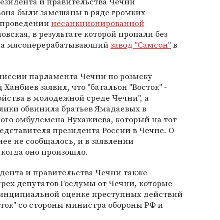
резидента и правительства Чечни
ьона были замешаны в ряде громких
в проведении
несанкционированной
овская, в результате которой пропали без
е на мясоперерабатывающий
завод "Самсон"
в
омиссии парламента Чечни по розыску
Ханбиев заявил, что "батальон "Восток" -
ойства в молодежной среде Чечни", а
лики обвинила братьев Ямадаевых в
ого омбудсмена Нухажиева, который на тот
дставителя президента России в Чечне. О
е не сообщалось, и в заявлении
 когда оно произошло.
дента и правительства Чечни также
рех депутатов Госдумы от Чечни, которые
ринципиальной оценке преступных действий
ток" со стороны министра обороны РФ и