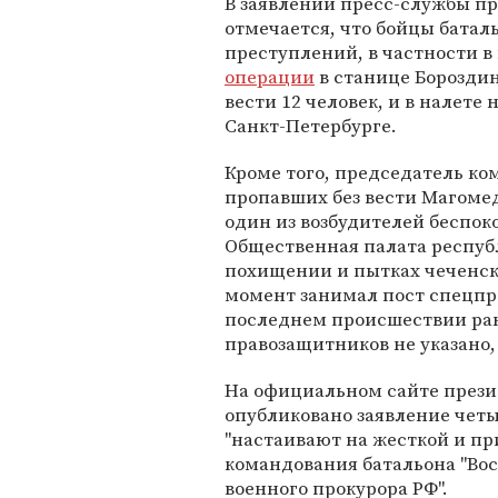
В заявлении пресс-службы п
отмечается, что бойцы батал
преступлений, в частности 
операции
в станице Бороздин
вести 12 человек, и в налет
Санкт-Петербурге.
Кроме того, председатель к
пропавших без вести Магомед 
один из возбудителей беспок
Общественная палата респуб
похищении и пытках чеченск
момент занимал пост спецпре
последнем происшествии ране
правозащитников не указано,
На официальном сайте прези
опубликовано заявление четы
"настаивают на жесткой и п
командования батальона "Вос
военного прокурора РФ".