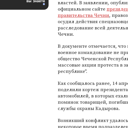
властей. В заявлении, опубл
официальном сайте
президен
правительства Чечни
, право
осудил действия спецназовце
расследование всей деятель
Чечни.
В документе отмечается, что 
военное командование не пр
общество Чеченской Республи
массовые акции протеста в з
республике".
Как сообщалось ранее, 14 апр
поделили кортеж президент
автомобилей, в которых ехали
поминок товарищей, погибши
службы охраны Кадырова.
Возникший конфликт удалось 
некоторое время подразделе