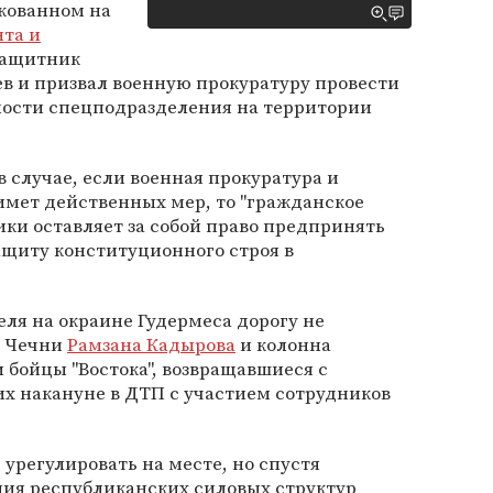
икованном на
та и
защитник
в и призвал военную прокуратуру провести
ности спецподразделения на территории
в случае, если военная прокуратура и
имет действенных мер, то "гражданское
ки оставляет за собой право предпринять
ащиту конституционного строя в
еля на окраине Гудермеса дорогу не
а Чечни
Рамзана Кадырова
и колонна
 бойцы "Востока", возвращавшиеся с
х накануне в ДТП с участием сотрудников
урегулировать на месте, но спустя
ния республиканских силовых структур