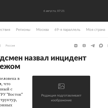
6 августа, 07:21
ствия
Регионы
Москва
69-я параллель
Моя страна
)
Россия
дсмен назвал инцидент
тежом
еловека в
, что
нный с
РУ "Восток"
труктур,
конных