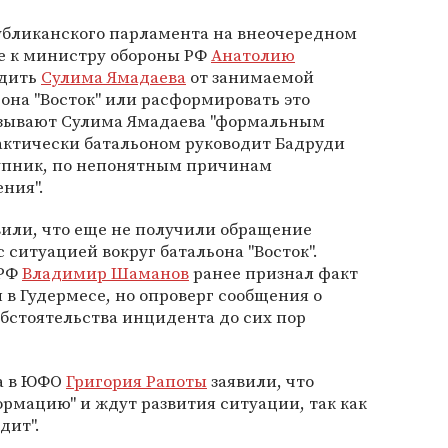
публиканского парламента на внеочередном
е к министру обороны РФ
Анатолию
одить
Сулима Ямадаева
от занимаемой
она "Восток" или расформировать это
азывают Сулима Ямадаева "формальным
актически батальоном руководит Бадруди
тупник, по непонятным причинам
ния".
вили, что еще не получили обращение
с ситуацией вокруг батальона "Восток".
 РФ
Владимир Шаманов
ранее признал факт
 в Гудермесе, но опроверг сообщения о
обстоятельства инцидента до сих пор
а в ЮФО
Григория Рапоты
заявили, что
рмацию" и ждут развития ситуации, так как
дит".