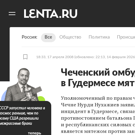
11
A
Россия
Все
Общество
Политика
Происше
18:33, 17 апреля 2008
(обновлено: 22:13, 14 февраля 2026
Чеченский омбу
в Гудермесе мя
Уполномоченный по правам ч
Чечне Нурди Нухажиев заявил
СССР запустил человека в
инцидент в Гудермесе, связа
космос раньше, чем по
противостоянием батальона Г
всему США разрешили
и республиканских силовых с
межрасовые браки
является мятежом против за