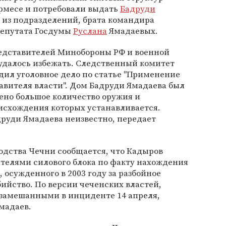
дермесе и потребовали выдать
Бадруди
 из подразделений, брата командира
депутата Госдумы
Руслана
Ямадаевых.
едставителей Минобороны РФ и военной
удалось избежать. Следственный комитет
дил уголовное дело по статье "Применение
авителя власти". Дом Бадруди Ямадаева был
ено большое количество оружия и
исхождения которых устанавливается.
руди Ямадаева неизвестно, передает
одства Чечни сообщается, что Кадыров
телями силового блока по факту нахождения
 осужденного в 2003 году за разбойное
ийство. По версии чеченских властей,
 замешанными в инциденте 14 апреля,
мадаев.