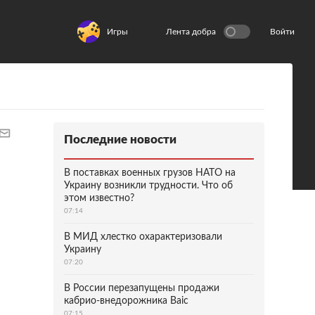
Игры
Лента добра
Войти
Последние новости
В поставках военных грузов НАТО на
Украину возникли трудности. Что об
этом известно?
07:14
В МИД хлестко охарактеризовали
Украину
07:20
В России перезапущены продажи
кабрио-внедорожника Baic
07:15