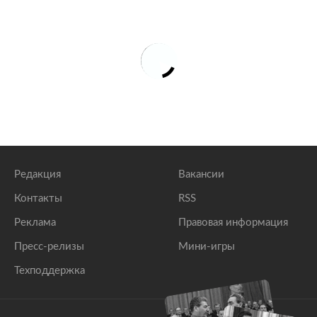
Редакция
Вакансии
Контакты
RSS
Реклама
Правовая информация
Пресс-релизы
Мини-игры
Техподдержка