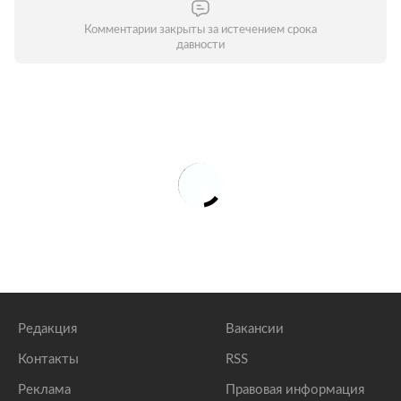
Комментарии закрыты за истечением срока
давности
Редакция
Вакансии
Контакты
RSS
Реклама
Правовая информация