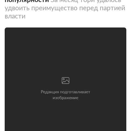
удвоить преимущество перед партией
власти