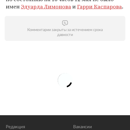
имен
Эдуарда Лимонова
и
Гарри Каспарова
.
Комментарии закрыты за истечением срока
давности
Редакция
Вакансии