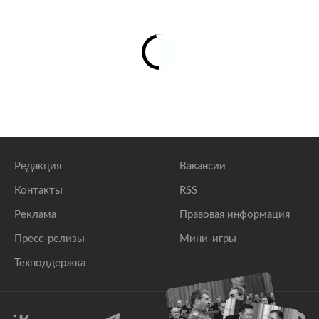
Редакция
Вакансии
Контакты
RSS
Реклама
Правовая информация
Пресс-релизы
Мини-игры
Техподдержка