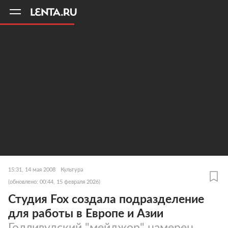
11
A
15:31, 14 мая 2008
Культура
(обновлено: 00:44, 15 февраля 2026)
Студия Fox создала подразделение
для работы в Европе и Азии
Голливудский "мейджор" намерен