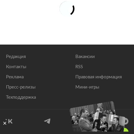
Редакция
Вакансии
Контакты
RSS
Реклама
Правовая информация
Пресс-релизы
Мини-игры
Техподдержка