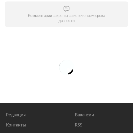
Комментарии закрыты за истечением срока
давности
Редакция
Вакансии
Контакты
RSS