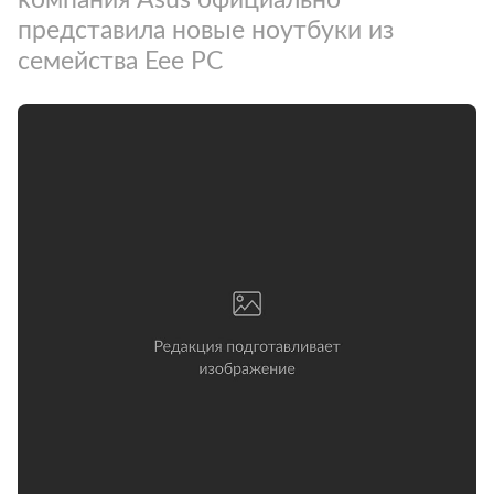
представила новые ноутбуки из
семейства Eee PC