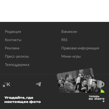
Редакция
Вакансии
Контакты
RSS
Реклама
Правовая информация
Пресс-релизы
Мини-игры
Техподдержка
18
+
Угадайте, где
настоящее фото
© 1999–2026 Все права защищены.
ООО «Лента.Ру»