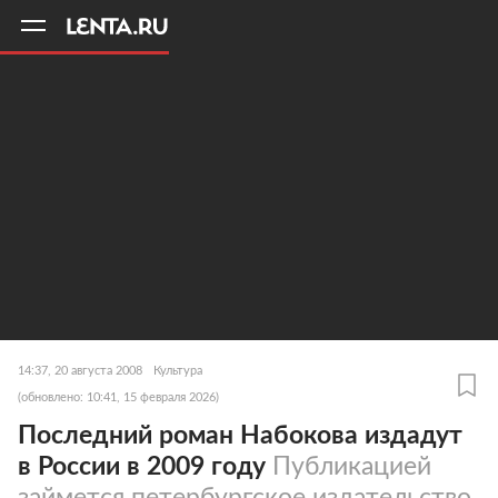
11
A
14:37, 20 августа 2008
Культура
(обновлено: 10:41, 15 февраля 2026)
Последний роман Набокова издадут
в России в 2009 году
Публикацией
займется петербургское издательство