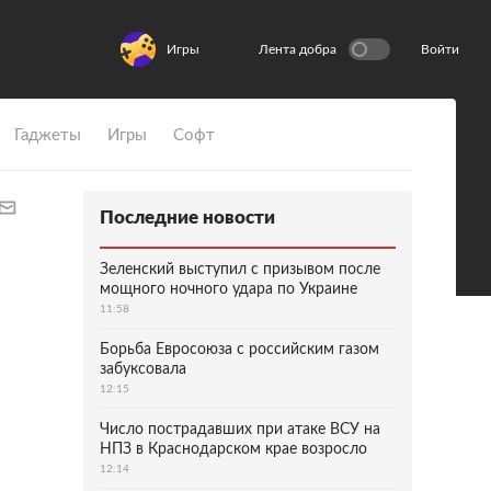
Игры
Лента добра
Войти
Гаджеты
Игры
Софт
Последние новости
Зеленский выступил с призывом после
мощного ночного удара по Украине
11:58
Борьба Евросоюза с российским газом
забуксовала
12:15
Число пострадавших при атаке ВСУ на
НПЗ в Краснодарском крае возросло
12:14