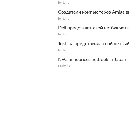
lenta.ru
Создатели компьютеров Amiga в
lenta.ru
Dell представит свой нетбук чет
lenta.ru
Toshiba представила свой первы
lenta.ru
NEC announces netbook in Japan
Fudzilla