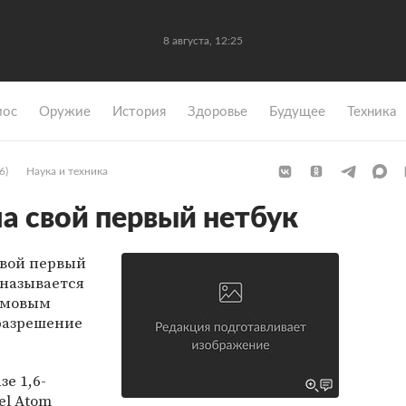
8 августа, 12:25
мос
Оружие
История
Здоровье
Будущее
Техника
6)
Наука и техника
а свой первый нетбук
свой первый
 называется
юймовым
разрешение
зе 1,6-
el Atom