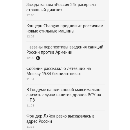
Звезда канала «Россия 24» раскрыла
страшный диагноз
12:10
Концерн Changan предложит россиянам
новые стильные машины
12:02
Названы перспективы введения санкций
России против Армении
12:00
Собянин рассказал о летевших на
Москву 1984 беспилотниках
11:54
В Госдуме нашли способ максимально
снизить случаи налетов дронов ВСУ на
НПЗ
11:53
Фон дер Ляйен резко высказалась в
адрес России
11:38