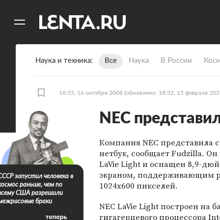
11
A
Наука и техника
Все
Наука
В России
Кос
16:55, 16 октября 2008
(обновлено: 18:32, 15 февраля 202
NЕС представил
Компания NЕС представила 
нетбук, сообщает Fudzilla. Он
LaVie Light и оснащен 8,9-д
экраном, поддерживающим 
СССР запустил человека в
1024х600 пикселей.
космос раньше, чем по
всему США разрешили
межрасовые браки
NЕС LaVie Light построен на ба
гигагерцевого процессора Int