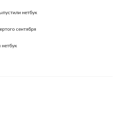
ыпустили нетбук
вертого сентября
й нетбук