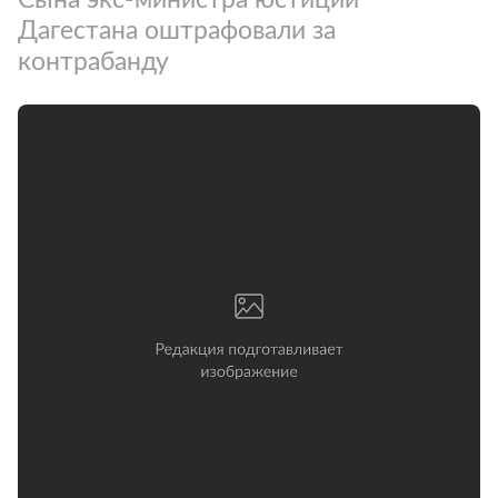
Дагестана оштрафовали за
контрабанду