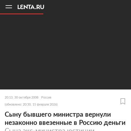
11
A
20:13, 30 октября 2008
Россия
(обновлено: 20:30, 15 февраля 2026)
Сыну бывшего министра вернули
незаконно ввезенные в Россию деньги
Сына экс-министра юстиции