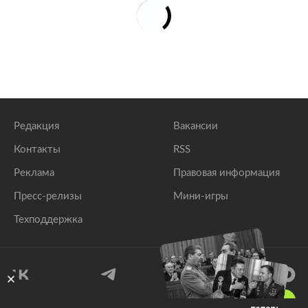
Редакция
Вакансии
Контакты
RSS
Реклама
Правовая информация
Пресс-релизы
Мини-игры
Техподдержка
18
+