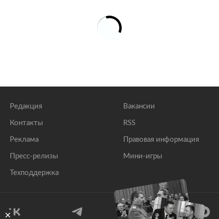
Редакция
Вакансии
Контакты
RSS
Реклама
Правовая информация
Пресс-релизы
Мини-игры
Техподдержка