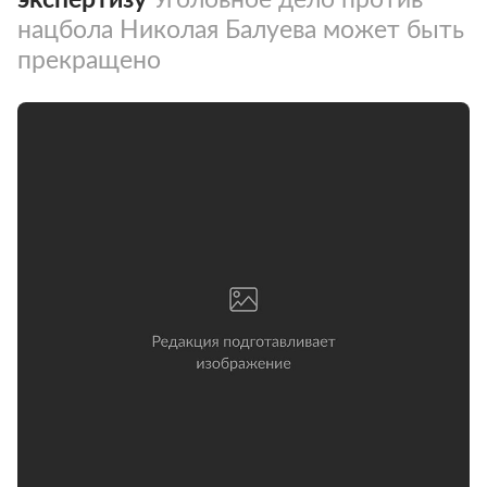
нацбола Николая Балуева может быть
прекращено