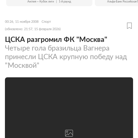
Англия — Кубок лиги
|
1-й раунд
Альфа-Банк Российская 
00:26, 11 ноября 2008
Спорт
(обновлено: 21:57, 15 февраля 2026)
ЦСКА разгромил ФК "Москва"
Четыре гола бразильца Вагнера
принесли ЦСКА крупную победу над
"Москвой"