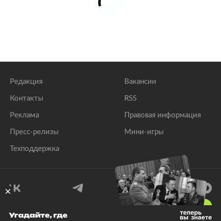
Редакция
Вакансии
Контакты
RSS
Реклама
Правовая информация
Пресс-релизы
Мини-игры
Техподдержка
18
+
Угадайте, где