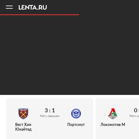
11
A
3 : 1
0 
Матч завершён
Матч з
Вест Хэм
Портсмут
Локомотив М
Юнайтед