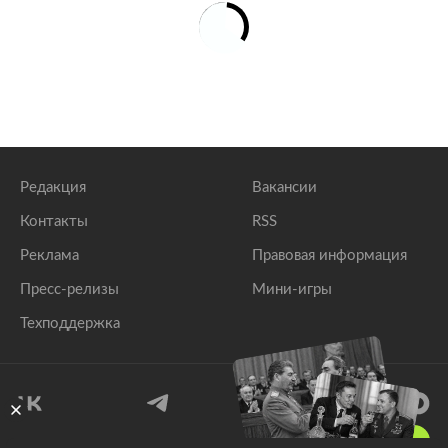
Редакция
Вакансии
Контакты
RSS
Реклама
Правовая информация
Пресс-релизы
Мини-игры
Техподдержка
18
+