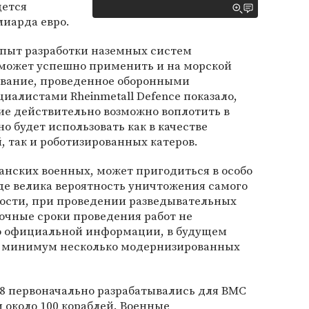
дется
лиарда евро.
опыт разработки наземных систем
может успешно применить и на морской
ование, проведенное оборонными
иалистами Rheinmetall Defence показало,
ие действительно возможно воплотить в
но будет использовать как в качестве
 так и роботизированных катеров.
анских военных, может пригодиться в особо
де велика вероятность уничтожения самого
тности, при проведении разведывательных
очные сроки проведения работ не
но официальной информации, в будущем
т минимум несколько модернизированных
M8 первоначально разрабатывались для ВМС
 около 100 кораблей. Военные