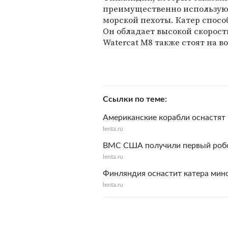
преимущественно использую
морской пехоты. Катер способ
Он обладает высокой скорост
Watercat M8 также стоят на 
Ссылки по теме
Американские корабли оснастят
lenta.ru
ВМС США получили первый робо
lenta.ru
Финляндия оснастит катера мин
lenta.ru