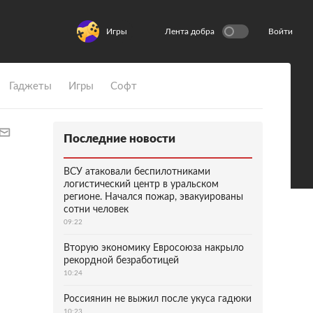
Игры
Лента добра
Войти
Гаджеты
Игры
Софт
Последние новости
ВСУ атаковали беспилотниками
логистический центр в уральском
регионе. Начался пожар, эвакуированы
сотни человек
09:22
Вторую экономику Евросоюза накрыло
рекордной безработицей
10:24
Россиянин не выжил после укуса гадюки
10:23