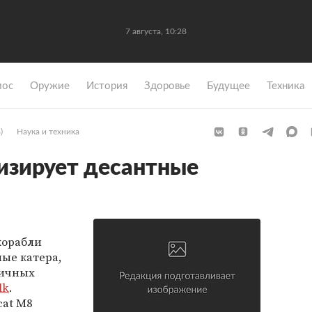
7 августа, 10:28
мос
Оружие
История
Здоровье
Будущее
Техника
)
Наука и техника
изирует десантные
корабли
ные катера,
личных
lk
.
cat M8