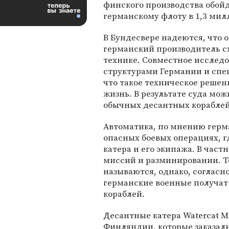
финского производства обой
германскому флоту в 1,3 мил
В Бундесвере надеются, что 
германский производитель с
технике. Совместное исслед
структурами Германии и спец
что такое техническое решен
жизнь. В результате суда мож
обычных десантных кораблей,
Автоматика, по мнению герм
опасных боевых операциях, г
катера и его экипажа. В час
миссий и разминировании. Т
называются, однако, соглас
германские военные получа
кораблей.
Десантные катера Watercat 
Финляндии, которые заказали