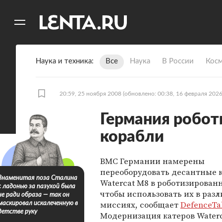
11
A
Наука и техника
Все
Наука
В России
Кос
20:59, 25 ноября 2008
(обновлено: 00:38, 16 февраля 2026
Германия робот
корабли
ВМС Германии намерены
переоборудовать десантные 
Знаменитая поза Сталина
Watercat M8 в роботизирован
с ладонью за пазухой была
чтобы использовать их в раз
не ради образа — так он
миссиях, сообщает
DefenceTa
маскировал искалеченную в
детстве руку
Модернизация катеров Water