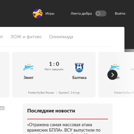
Игры
Лента добра
Войти
рт
ЗОЖ и фитнес
Олимпиада
1 : 0
Матч завершён
Ма
Зенит
Балтика
Зенит
Fonbet Кубок России
|
Группа C. 1-й тур
Fonbet Кубок Р
Последние новости
«Отражена самая массовая атака
вражеских БПЛА». ВСУ выпустили по