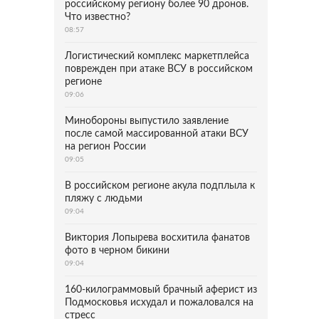
российскому региону более 90 дронов.
Что известно?
08:57
Логистический комплекс маркетплейса
поврежден при атаке ВСУ в российском
регионе
09:06
Минобороны выпустило заявление
после самой массированной атаки ВСУ
на регион России
09:05
В российском регионе акула подплыла к
пляжу с людьми
09:04
Виктория Лопырева восхитила фанатов
фото в черном бикини
09:04
160-килограммовый брачный аферист из
Подмосковья исхудал и пожаловался на
стресс