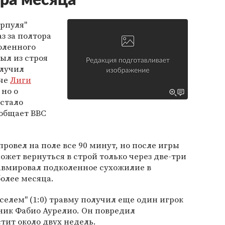
ора месяца
рпуля"
з за полтора
оленного
ыл из строя
олучил
тче
Лиги
 но о
 стало
ообщает BBC
провел на поле все 90 минут, но после игры
ожет вернуться в строй только через две-три
авмировал подколенное сухожилие в
более месяца.
селем" (1:0) травму получил еще один игрок
ник Фабио Аурелио. Он повредил
ит около двух недель.