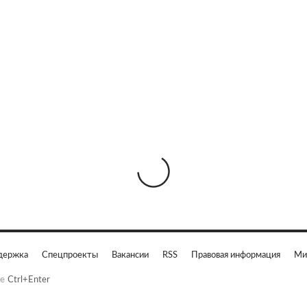
держка
Спецпроекты
Вакансии
RSS
Правовая информация
Ми
е
Ctrl+Enter