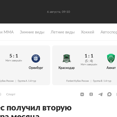
6 августа, 09:10
 и ММА
Зимние виды
Летние виды
Хоккей
Автоспо
5 : 1
1 : 1
Матч завершён
(5 : 4)
Матч завершён
Оренбург
Краснодар
Ахмат
Кубок России
|
Группа A. 1-й тур
Fonbet Кубок России
|
Группа B. 1-й тур
)
Спорт
с получил вторую