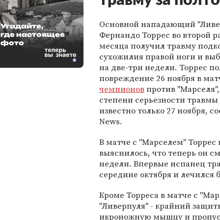
травму за полт
Основной нападающий "Ливе
Угадайте,
Фернандо Торрес во второй ра
где настоящее
фото
месяца получил травму подк
сухожилия правой ноги и выб
на две-три недели. Торрес п
повреждение 26 ноября в ма
чемпионов
против "Марселя",
степени серьезности травмы
известно только 27 ноября, с
News.
В матче с "Марселем" Торрес 
выяснилось, что теперь он см
недели. Впервые испанец тр
середине октября и лечился 
Кроме Торреса в матче с "Мар
"Ливерпуля" - крайний защит
икроножную мышцу и пропуст