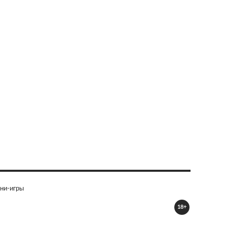
ни-игры
18+