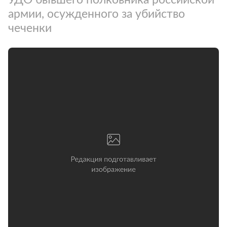
армии, осужденного за убийство
чеченки