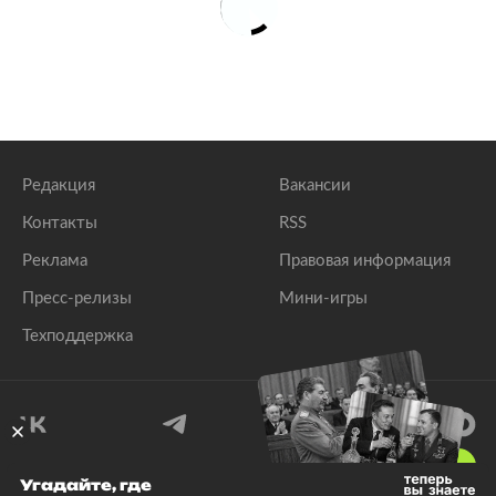
Редакция
Вакансии
Контакты
RSS
Реклама
Правовая информация
Пресс-релизы
Мини-игры
Техподдержка
18
+
Угадайте, где