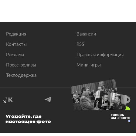
Редакция
Вакансии
Контакты
RSS
Реклама
Правовая информация
Пресс-релизы
Мини-игры
Техподдержка
18
+
Угадайте, где
настоящее фото
© 1999–2026 Все права защищены.
ООО «Лента.Ру»